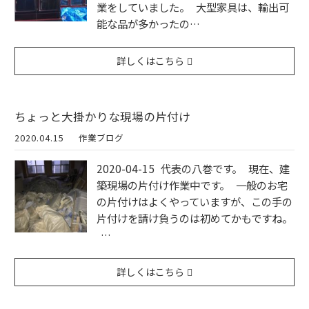
業をしていました。 大型家具は、輸出可
能な品が多かったの…
詳しくはこちら
ちょっと大掛かりな現場の片付け
2020.04.15
作業ブログ
2020-04-15 代表の八巻です。 現在、建
築現場の片付け作業中です。 一般のお宅
の片付けはよくやっていますが、この手の
片付けを請け負うのは初めてかもですね。
…
詳しくはこちら