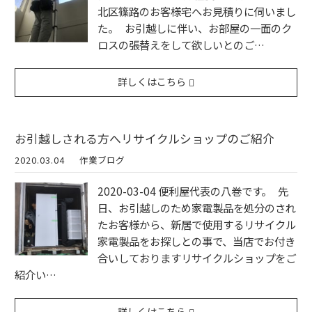
北区篠路のお客様宅へお見積りに伺いまし
た。 お引越しに伴い、お部屋の一面のク
ロスの張替えをして欲しいとのご…
詳しくはこちら
お引越しされる方へリサイクルショップのご紹介
2020.03.04
作業ブログ
2020-03-04 便利屋代表の八巻です。 先
日、お引越しのため家電製品を処分のされ
たお客様から、新居で使用するリサイクル
家電製品をお探しとの事で、当店でお付き
合いしておりますリサイクルショップをご
紹介い…
詳しくはこちら