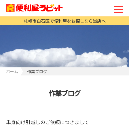
札幌市白石区で便利屋をお探しなら当店へ
ホーム
作業ブログ
作業ブログ
単身向け引越しのご依頼につきまして