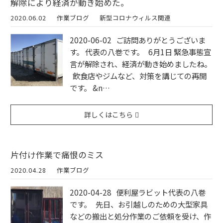
解除により経済が動き始めた。
2020.06.02
作業ブログ
新型コロナウィルス関連
2020-06-02 ご訪問ありがとうございま
す。 代表の八巻です。 6月1日 緊急事態宣
言が解除され、経済が動き始めましたね。
飲食店やジムなど、対策を講じての再開
です。 &n…
詳しくはこちら
片付け作業で痛恨のミス
2020.04.28
作業ブログ
2020-04-28 便利屋ラビット代表の八巻
です。 先日、お引越しのための大型家具
などの搬出と処分作業のご依頼を受け、作