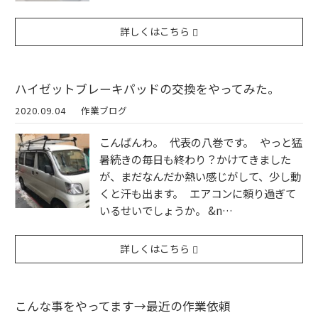
詳しくはこちら
ハイゼットブレーキパッドの交換をやってみた。
2020.09.04
作業ブログ
こんばんわ。 代表の八巻です。 やっと猛
暑続きの毎日も終わり？かけてきました
が、まだなんだか熱い感じがして、少し動
くと汗も出ます。 エアコンに頼り過ぎて
いるせいでしょうか。 &n…
詳しくはこちら
こんな事をやってます→最近の作業依頼