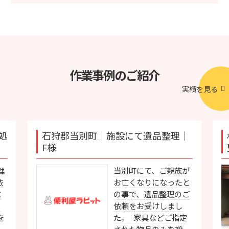
作業事例のご紹介
実績を見る
処
石狩郡当別町｜施設にて遺品整理｜
F様
理
当別町にて、ご親族が
依
お亡くなりになったと
に
の事で、遺品整理のご
Ｄ
依頼をお受けしまし
を
た。 家具などご指定