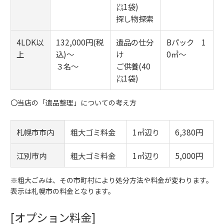
㍑1袋)
探し物探索
4LDK以
132,000円(税
遺品の仕分
Bパック 1
上
込)～
け
0㎥～
３名～
ご供養(40
㍑1袋)
〇
当店の「遺品整理」についての考え方
札幌市市内
粗大ゴミ料金
1㎥辺り
6,380円
江別市内
粗大ゴミ料金
1㎥辺り
5,000円
※粗大ごみは、その市町村により処分方法や料金が変わります。
表示は札幌市の料金となります。
[オプション料金]