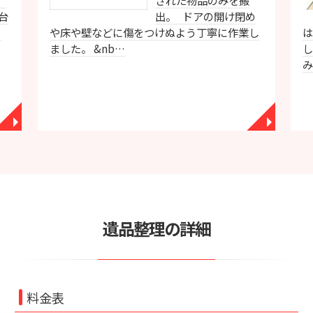
、
された物品のみを搬
台
出。 ドアの開け閉め
ミ
や床や壁などに傷をつけぬよう丁寧に作業し
ました。 &nb…
◥
◥
遺品整理の詳細
料金表