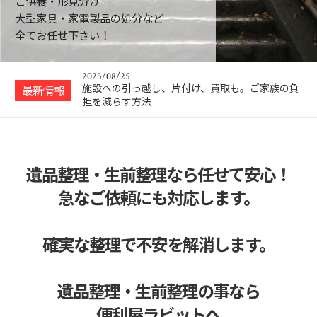
ご供養・形見分け
2025年 年始の営業のお知らせ
大型家具・家電製品の処分など
2025/12/31
全てお任せ下さい！
【2025年】年末年始のご挨拶と新サービス開始
のお知らせ
2025/08/25
施設への引っ越し、片付け、買取も。ご家族の負
最新情報
担を減らす方法
2025/08/23
ハウスクリーニング作業再開しました。
2025/05/08
遺品整理・生前整理なら任せて安心！
あなたの得意なことを活かす！自由な働き方の便
利屋オーナー募…
急なご依頼にも対応します。
2025/01/02
2025年 年始の営業のお知らせ
確実な整理で不安を解消します。
2025/12/31
【2025年】年末年始のご挨拶と新サービス開始
のお知らせ
遺品整理・生前整理の事なら
便利屋ラビットへ