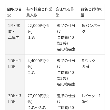
間取の目
基本料金と作業
含まれる作
品名と荷物の
安
員人数
業
量
1R・物
22,000円(税
遺品の仕分
軽バンパッ
置・
込)
け
ク
車庫内
１名
ご供養(40
㍑1袋)
探し物探索
1DK～1
4,4000円(税
遺品の仕分
Sパック
LDK
込)
け
５㎥
２名
ご供養(40
㍑1袋)
探し物探索
2DK～3
77,000円(税
遺品の仕分
Lパック 1
LDK
込)
け
0㎥
２名～３名
ご供養(40