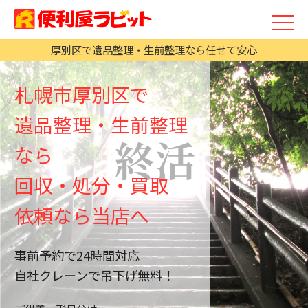
厚別区で遺品整理・生前整理なら任せて安心
札幌市厚別区で
遺品整理・生前整理
なら
回収・処分・買取
依頼なら当店へ
事前予約で24時間対応
自社クレーンで吊下げ無料！
2025/01/02