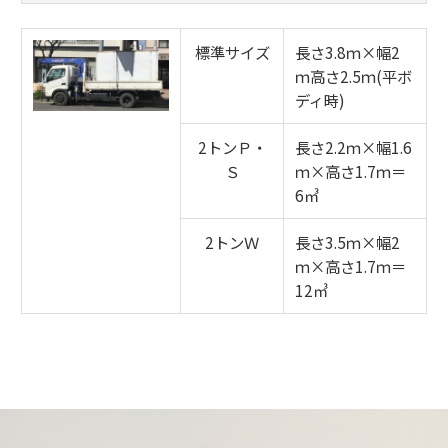
標準サイズ
長さ3.8ｍ×幅2
ｍ高さ2.5ｍ(平ボ
ディ時)
2トンＰ・
長さ2.2ｍ×幅1.6
Ｓ
ｍ×高さ1.7ｍ＝
6㎥
2トンＷ
長さ3.5ｍ×幅2
ｍ×高さ1.7ｍ＝
12㎥