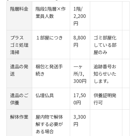
階層料金
階段1階層×作
1階/
業員人数
2,200
円
プラス
１部屋につき
8,800
ゴミ部屋化
ゴミ処理
円
している部
清掃
屋のみ
遺品の発
梱包と発送手
一ヶ
追跡番号お
送
続き
所/3,
知らせいた
300円
します。
遺品のご
仏壇仏具
17,50
供養証明発
供養
0円
行可
解体作業
屋内物で解体
3,300
解する必要が
円
ある場合