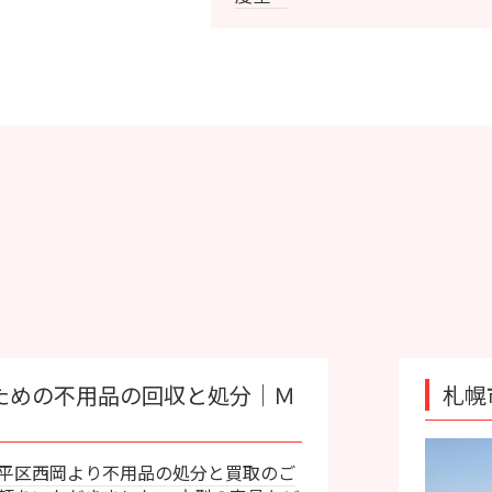
収と処分｜Ｍ
札幌市南区｜不用品の
の処分と買取のご