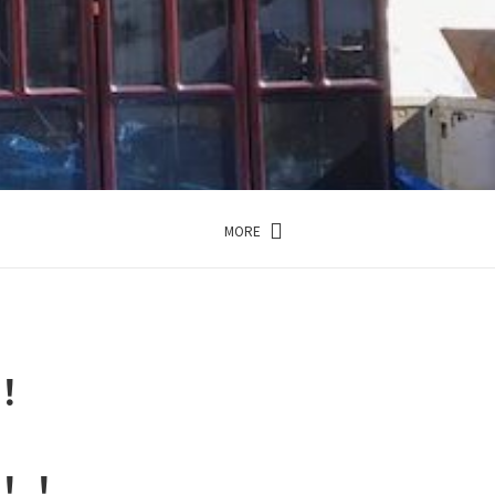
MORE
…
！
！！