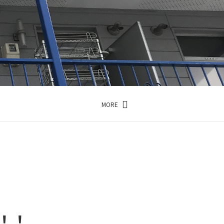
MORE
…
！！