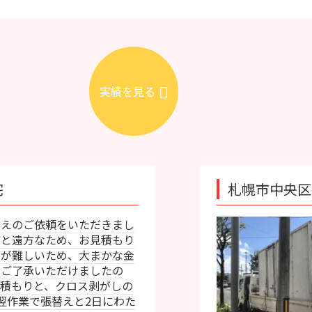
実績を見る
札幌市中央区｜不用品回収と処
きまし
中央区
積もり
越しの
かな金
頼をい
たの
人の直
がしの
品の量
にわた