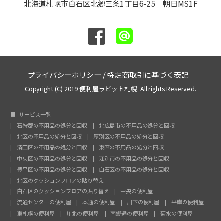
北海道札幌市白石区北郷三条1丁目6-25 朝日MS1F
プライバシーポリシー
/
特定商取引に基づく表記
Copyright (C) 2019 便利屋ラビット札幌. All rights Reserved.
サービス一覧
石狩郡の不用品の処分と回収
北広島市の不用品の処分と回収
北区の不用品の処分と回収
厚別区の不用品の処分と回収
清田区の不用品の処分と回収
東区の不用品の処分と回収
中央区の不用品の処分と回収
江別市の不用品の処分と回収
豊平区の不用品の処分と回収
白石区の不用品の処分と回収
北区のクッションフロアの貼り替え
白石区のクッションフロアの貼り替え
中央の便利屋
流通センターの便利屋
本通の便利屋
川下の便利屋
平岸の便利屋
東札幌の便利屋
川北の便利屋
南郷通の便利屋
菊水の便利屋