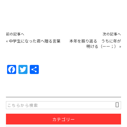
前の記事へ
次の記事へ
«
中学生になった君へ贈る言葉
本年を振り返る うちに年が
明ける（ーー；）
»
F
T
共
a
w
有
c
itt
e
er
b
o
カテゴリー
o