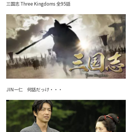
三国志
Three Kingdoms
全95話
JINー仁 何話だっけ・・・