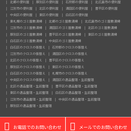
北郷の便利屋
厚別区の便利屋
石狩郡の便利屋
北広島市の便利屋
江別市の便利屋
北区の便利屋
清田区の便利屋
豊平区の便利屋
中央区の便利屋
東区の便利屋
白石区の便利屋
東札幌のゴミ屋敷清掃
北郷のゴミ屋敷清掃
北広島市のゴミ屋敷清掃
江別市のゴミ屋敷清掃
清田区のゴミ屋敷清掃
北区のゴミ屋敷清掃
厚別区のゴミ屋敷清掃
豊平区のゴミ屋敷清掃
東区のゴミ屋敷清掃
白石区のゴミ屋敷清掃
中央区のゴミ屋敷清掃
白石区のクロスの張替え
石狩郡のクロスの張替え
江別市のクロスの張替え
清田区のクロスの張替え
北区のクロスの張替え
豊平区のクロスの張替え
厚別区のクロスの張替え
東区のクロスの張替え
白石区のクロスの張替え
札幌市のクロスの張替え
中央区のクロスの張替え
清田区の遺品整理・生前整理
北区の遺品整理・生前整理
豊平区の遺品整理・生前整理
東区の遺品整理・生前整理
白石区の遺品整理・生前整理
江別市の遺品整理・生前整理
中央区の遺品整理・生前整理
厚別区の遺品整理・生前整理


お電話でのお問い合わせ
メールでのお問い合わせ