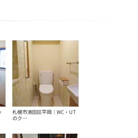
の
札幌市清田区平岡｜WC・UT
のク…