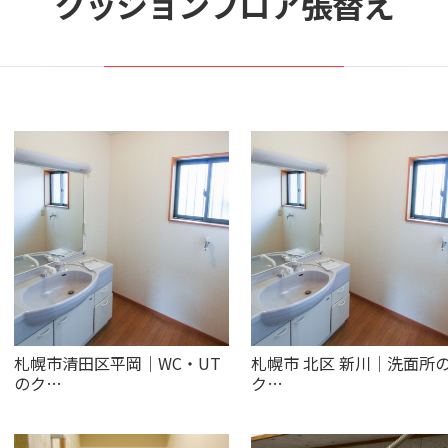
クッションフロア張替え
札幌市清田区平岡｜WC・UT
札幌市 北区 新川｜洗面所
のク…
ク…