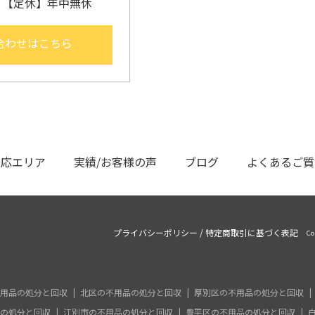
30 【定休】年中無休
合わせはこちら
対応エリア
実績/お客様の声
ブログ
よくあるご質
プライバシーポリシー
/
特定商取引に基づく表記
Co
用品の処分と回収
北区の不用品の処分と回収
厚別区の不用品の処分と回収
の処分と回収
江別市の不用品の処分と回収
豊平区の不用品の処分と回収