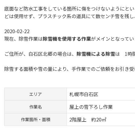
底面など防水工事をしている箇所に傷をつけないようにとい
どは使用せず、プラスチック系の道具にて数センチ雪を残し
2020-02-22
現在、除雪作業は
除雪機を使用する作業
がメインとなってい
ご住所が、白石区北郷の場合は、
除雪機による除雪
は 1時間
除雪する面積や雪の量により、手作業でのご依頼をお引き受
札幌市白石区
エリア
屋上の雪下ろし作業
作業名
2階屋上 約20㎡
作業箇所・面積