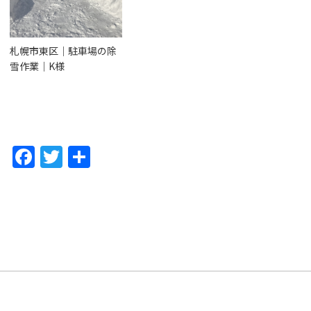
札幌市東区｜駐車場の除
雪作業｜K様
F
T
共
a
w
有
c
itt
e
er
b
o
o