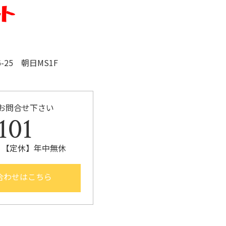
k
25 朝日MS1F
お問合せ下さい
101
30 【定休】年中無休
合わせはこちら