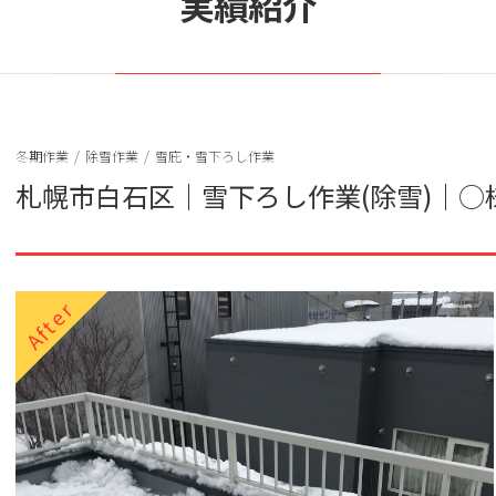
実績紹介
冬期作業
/
除雪作業
/
雪庇・雪下ろし作業
札幌市白石区｜雪下ろし作業(除雪)｜○
After