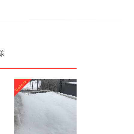
様
Before