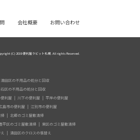
問
会社概要
お問い合わせ
pyright (C) 2019 便利屋ラビット札幌. All rights Reserved.
清田区の不用品の処分と回収
白石区の不用品の処分と回収
の便利屋
川下の便利屋
平岸の便利屋
広島市の便利屋
江別市の便利屋
清掃
北郷のゴミ屋敷清掃
豊平区のゴミ屋敷清掃
東区のゴミ屋敷清掃
替え
清田区のクロスの張替え