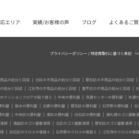
対応エリア
実績/お客様の声
ブログ
よくあるご質
プライバシーポリシー
/
特定商取引に基づく表記
Co
用品の処分と回収
北区の不用品の処分と回収
厚別区の不用品の処分と回収
の処分と回収
江別市の不用品の処分と回収
豊平区の不用品の処分と回収
のクッションフロアの貼り替え
中央の便利屋
流通センターの便利屋
本通
便利屋
菊水の便利屋
北郷の便利屋
厚別区の便利屋
石狩郡の便利屋
北
便利屋
中央区の便利屋
東区の便利屋
白石区の便利屋
東札幌のゴミ屋敷
清掃
清田区のゴミ屋敷清掃
北区のゴミ屋敷清掃
厚別区のゴミ屋敷清掃
掃
白石区のクロスの張替え
石狩郡のクロスの張替え
江別市のクロスの張