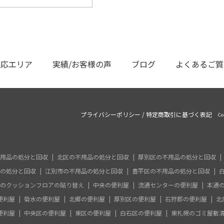
対応エリア
実績/お客様の声
ブログ
よくあるご質
プライバシーポリシー
/
特定商取引に基づく表記
Co
用品の処分と回収
北区の不用品の処分と回収
厚別区の不用品の処分と回収
の処分と回収
江別市の不用品の処分と回収
豊平区の不用品の処分と回収
のクッションフロアの貼り替え
中央の便利屋
流通センターの便利屋
本通
便利屋
菊水の便利屋
北郷の便利屋
厚別区の便利屋
石狩郡の便利屋
北
便利屋
中央区の便利屋
東区の便利屋
白石区の便利屋
東札幌のゴミ屋敷