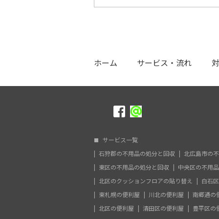
ホーム
サービス・流れ
サービス一覧
石狩郡の不用品の処分と回収
北広島市の不
東区の不用品の処分と回収
中央区の不用品
北区のクッションフロアの貼り替え
白石区
東札幌の便利屋
川北の便利屋
南郷通の
北区の便利屋
清田区の便利屋
豊平区の