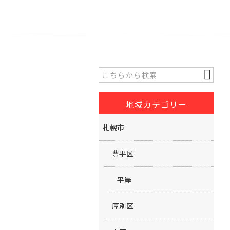
地域カテゴリー
札幌市
豊平区
平岸
厚別区