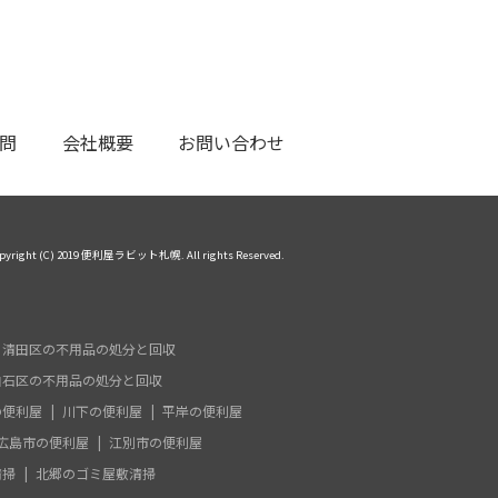
問
会社概要
お問い合わせ
pyright (C) 2019 便利屋ラビット札幌. All rights Reserved.
清田区の不用品の処分と回収
白石区の不用品の処分と回収
の便利屋
川下の便利屋
平岸の便利屋
広島市の便利屋
江別市の便利屋
清掃
北郷のゴミ屋敷清掃