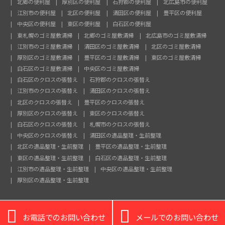
北郷の便利屋
厚別区の便利屋
石狩郡の便利屋
北広島市の便利屋
江別市の便利屋
北区の便利屋
清田区の便利屋
豊平区の便利屋
中央区の便利屋
東区の便利屋
白石区の便利屋
東札幌のゴミ屋敷清掃
北郷のゴミ屋敷清掃
北広島市のゴミ屋敷清掃
江別市のゴミ屋敷清掃
清田区のゴミ屋敷清掃
北区のゴミ屋敷清掃
厚別区のゴミ屋敷清掃
豊平区のゴミ屋敷清掃
東区のゴミ屋敷清掃
白石区のゴミ屋敷清掃
中央区のゴミ屋敷清掃
白石区のクロスの張替え
石狩郡のクロスの張替え
江別市のクロスの張替え
清田区のクロスの張替え
北区のクロスの張替え
豊平区のクロスの張替え
厚別区のクロスの張替え
東区のクロスの張替え
白石区のクロスの張替え
札幌市のクロスの張替え
中央区のクロスの張替え
清田区の遺品整理・生前整理
北区の遺品整理・生前整理
豊平区の遺品整理・生前整理
東区の遺品整理・生前整理
白石区の遺品整理・生前整理
江別市の遺品整理・生前整理
中央区の遺品整理・生前整理
厚別区の遺品整理・生前整理


お電話でのお問い合わせ
メールでのお問い合わせ