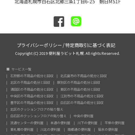
北海道札幌市白石区北郷三条1丁目6-25 朝日MS1F
プライバシーポリシー
/
特定商取引に基づく表記
Copyright (C) 2019 便利屋ラビット札幌. All rights Reserved.
サービス一覧
石狩郡の不用品の処分と回収
北広島市の不用品の処分と回収
北区の不用品の処分と回収
厚別区の不用品の処分と回収
清田区の不用品の処分と回収
東区の不用品の処分と回収
中央区の不用品の処分と回収
江別市の不用品の処分と回収
豊平区の不用品の処分と回収
白石区の不用品の処分と回収
北区のクッションフロアの貼り替え
白石区のクッションフロアの貼り替え
中央の便利屋
流通センターの便利屋
本通の便利屋
川下の便利屋
平岸の便利屋
東札幌の便利屋
川北の便利屋
南郷通の便利屋
菊水の便利屋