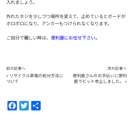
入れましょう。
外れたネジを少しづつ場所を変えて、止めているとボードが
ボロボロになり、アンカーもつけられなくなります。
ご自分で難しい時は、
便利屋にお任せ下さい。
前の記事へ
次の記事へ
«
リサイクル家電の処分方法に
便利屋さんのお手伝いに便利
ついて
屋ラビット参上しました。
»
F
T
共
a
w
有
c
itt