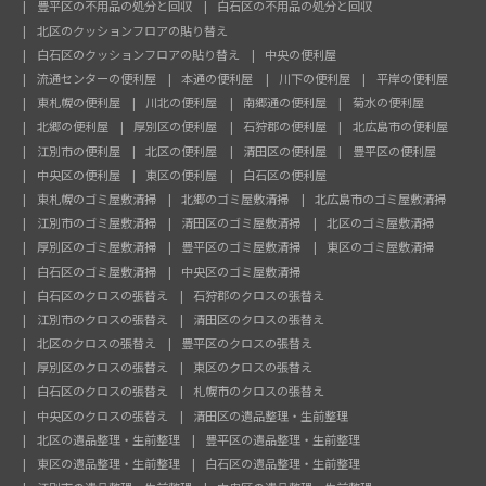
豊平区の不用品の処分と回収
白石区の不用品の処分と回収
北区のクッションフロアの貼り替え
白石区のクッションフロアの貼り替え
中央の便利屋
流通センターの便利屋
本通の便利屋
川下の便利屋
平岸の便利屋
東札幌の便利屋
川北の便利屋
南郷通の便利屋
菊水の便利屋
北郷の便利屋
厚別区の便利屋
石狩郡の便利屋
北広島市の便利屋
江別市の便利屋
北区の便利屋
清田区の便利屋
豊平区の便利屋
中央区の便利屋
東区の便利屋
白石区の便利屋
東札幌のゴミ屋敷清掃
北郷のゴミ屋敷清掃
北広島市のゴミ屋敷清掃
江別市のゴミ屋敷清掃
清田区のゴミ屋敷清掃
北区のゴミ屋敷清掃
厚別区のゴミ屋敷清掃
豊平区のゴミ屋敷清掃
東区のゴミ屋敷清掃
白石区のゴミ屋敷清掃
中央区のゴミ屋敷清掃
白石区のクロスの張替え
石狩郡のクロスの張替え
江別市のクロスの張替え
清田区のクロスの張替え
北区のクロスの張替え
豊平区のクロスの張替え
厚別区のクロスの張替え
東区のクロスの張替え
白石区のクロスの張替え
札幌市のクロスの張替え
中央区のクロスの張替え
清田区の遺品整理・生前整理
北区の遺品整理・生前整理
豊平区の遺品整理・生前整理
東区の遺品整理・生前整理
白石区の遺品整理・生前整理