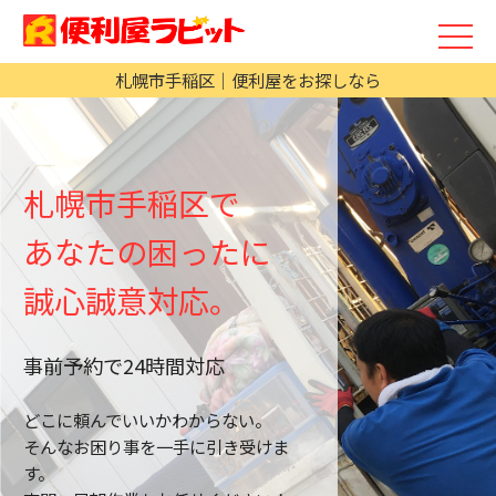
札幌市手稲区｜便利屋をお探しなら
札幌市手稲区で
あなたの困ったに
誠心誠意対応。
事前予約で24時間対応
どこに頼んでいいかわからない。
そんなお困り事を一手に引き受けま
す。
2025/01/02