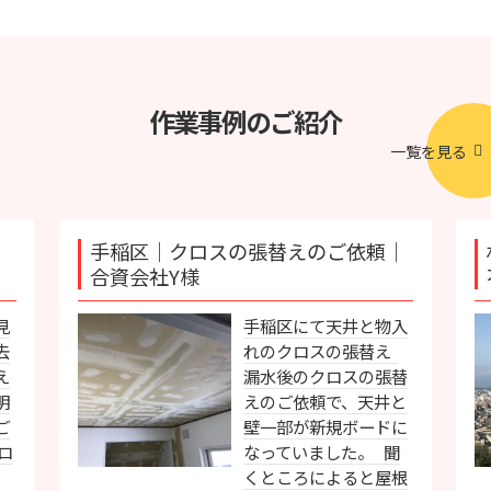
作業事例のご紹介
一覧を見る
手稲区｜クロスの張替えのご依頼｜
合資会社Y様
見
手稲区にて天井と物入
去
れのクロスの張替え
え
漏水後のクロスの張替
明
えのご依頼で、天井と
ご
壁一部が新規ボードに
ロ
なっていました。 聞
くところによると屋根