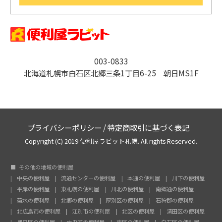
003-0833
北海道札幌市白石区北郷三条1丁目6-25 朝日MS1F
プライバシーポリシー
/
特定商取引に基づく表記
Copyright (C) 2019 便利屋ラビット札幌. All rights Reserved.
その他の地域の便利屋
中央の便利屋
流通センターの便利屋
本通の便利屋
川下の便利屋
平岸の便利屋
東札幌の便利屋
川北の便利屋
南郷通の便利屋
菊水の便利屋
北郷の便利屋
厚別区の便利屋
石狩郡の便利屋
北広島市の便利屋
江別市の便利屋
北区の便利屋
清田区の便利屋