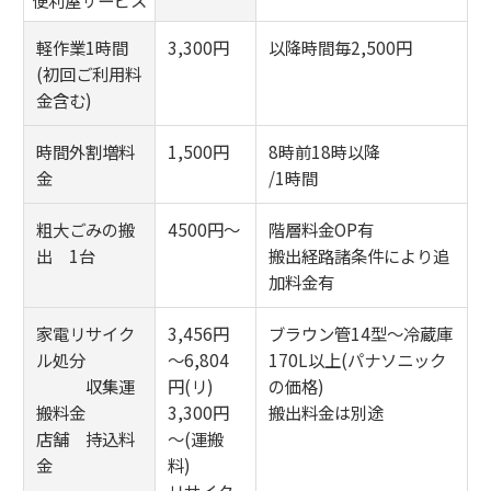
軽作業1時間
3,300円
以降時間毎2,500円
(初回ご利用料
金含む)
時間外割増料
1,500円
8時前18時以降
金
/1時間
粗大ごみの搬
4500円～
階層料金OP有
出 1台
搬出経路諸条件により追
加料金有
家電リサイク
3,456円
ブラウン管14型～冷蔵庫
ル処分
～6,804
170L以上(パナソニック
収集運
円(リ)
の価格)
搬料金
3,300円
搬出料金は別途
店舗 持込料
～(運搬
金
料)
リサイク