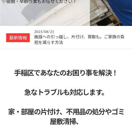
夜間・早朝作業もお任せください！
2025年 年始の営業のお知らせ
2025/12/31
【2025年】年末年始のご挨拶と新サービス開始
のお知らせ
2025/08/25
施設への引っ越し、片付け、買取も。ご家族の負
最新情報
担を減らす方法
2025/08/23
ハウスクリーニング作業再開しました。
2025/05/08
手稲区であなたのお困り事を解決！
あなたの得意なことを活かす！自由な働き方の便
利屋オーナー募…
2025/01/02
急なトラブルも対応します。
2025年 年始の営業のお知らせ
2025/12/31
家・部屋の片付け、不用品の処分やゴミ
【2025年】年末年始のご挨拶と新サービス開始
のお知らせ
屋敷清掃、